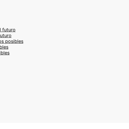
l futuro
futuro
os posibles
bles
ibles