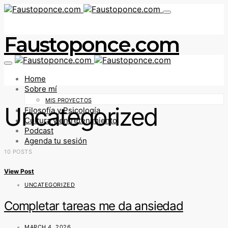
Faustoponce.com
Home
Sobre mí
MIS PROYECTOS
Uncategorized
Filosofía y Psicología
Cultura y entretenimiento
Podcast
Agenda tu sesión
10 POSTS
View Post
UNCATEGORIZED
Completar tareas me da ansiedad
MARCH 4, 2026