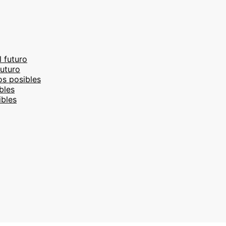
l futuro
futuro
os posibles
bles
ibles