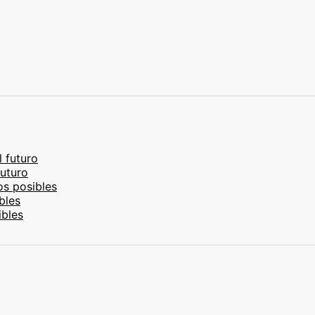
l futuro
futuro
os posibles
bles
ibles