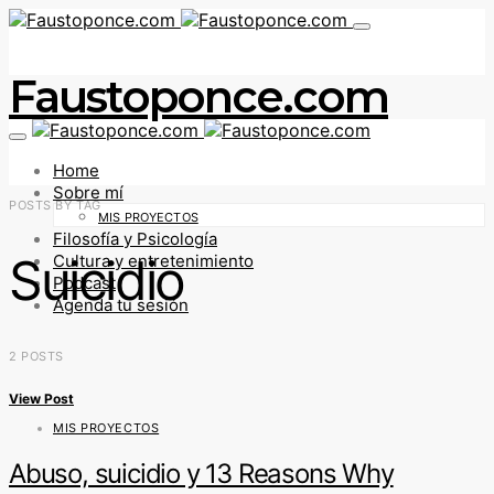
Faustoponce.com
Home
Sobre mí
POSTS BY TAG
MIS PROYECTOS
Filosofía y Psicología
Suicidio
Cultura y entretenimiento
Podcast
Agenda tu sesión
2 POSTS
View Post
MIS PROYECTOS
Abuso, suicidio y 13 Reasons Why