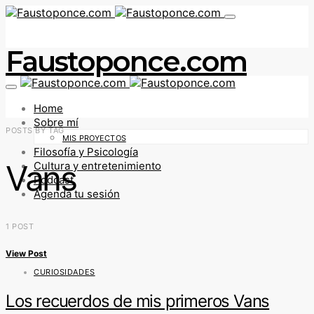
Faustoponce.com
Home
Sobre mí
POSTS BY TAG
MIS PROYECTOS
Filosofía y Psicología
Vans
Cultura y entretenimiento
Podcast
Agenda tu sesión
1 POST
View Post
CURIOSIDADES
Los recuerdos de mis primeros Vans