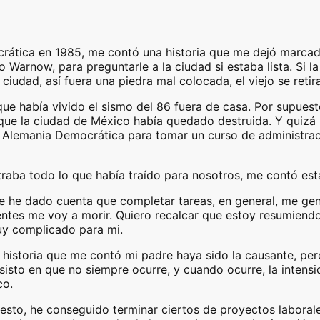
ática en 1985, me contó una historia que me dejó marcado 
o Warnow, para preguntarle a la ciudad si estaba lista. Si la
ciudad, así fuera una piedra mal colocada, el viejo se retir
ue había vivido el sismo del 86 fuera de casa. Por supues
que la ciudad de México había quedado destruida. Y quizá 
a Alemania Democrática para tomar un curso de administrac
aba todo lo que había traído para nosotros, me contó esta
he dado cuenta que completar tareas, en general, me gene
entes me voy a morir. Quiero recalcar que estoy resumiend
uy complicado para mi.
 historia que me contó mi padre haya sido la causante, pe
sisto en que no siempre ocurre, y cuando ocurre, la intens
co.
esto, he conseguido terminar ciertos de proyectos laborale