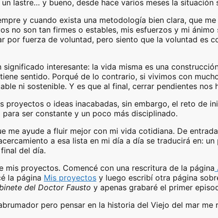
un lastre… y bueno, desde hace varios meses la situación 
iempre y cuando exista una metodología bien clara, que m
ivos no son tan firmes o estables, mis esfuerzos y mi ánimo
ar por fuerza de voluntad, pero siento que la voluntad es c
significado interesante: la vida misma es una construcción
a tiene sentido. Porqué de lo contrario, si vivimos con mu
ble ni sostenible. Y es que al final, cerrar pendientes nos h
 proyectos o ideas inacabadas, sin embargo, el reto de inic
 para ser constante y un poco más disciplinado.
me ayude a fluir mejor con mi vida cotidiana. De entrada, l
ercamiento a esa lista en mi día a día se traducirá en: un p
inal del día.
de mis proyectos. Comencé con una rescritura de la página
cé la página
Mis proyectos
y luego escribí otra página sob
binete del Doctor Fausto
y apenas grabaré el primer episod
brumador pero pensar en la historia del Viejo del mar me 