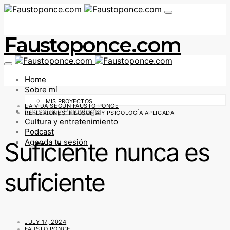
Faustoponce.com
Home
Sobre mí
MIS PROYECTOS
LA VIDA SEGÚN FAUSTO PONCE
Filosofía y Psicología
REFLEXIONES, FILOSOFÍA Y PSICOLOGÍA APLICADA
Cultura y entretenimiento
Podcast
Suficiente nunca es
Agenda tu sesión
suficiente
JULY 17, 2024
FAUSTO PONCE