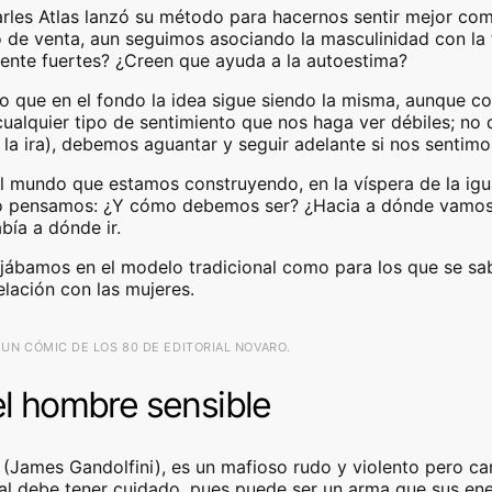
les Atlas lanzó su método para hacernos sentir mejor com
 de venta, aun seguimos asociando la masculinidad con la
mente fuertes? ¿Creen que ayuda a la autoestima?
 que en el fondo la idea sigue siendo la misma, aunque con
ualquier tipo de sentimiento que nos haga ver débiles; 
 la ira), debemos aguantar y seguir adelante si nos sentimo
 el mundo que estamos construyendo, en la víspera de la i
 pensamos: ¿Y cómo debemos ser? ¿Hacia a dónde vamos? 
bía a dónde ir.
jábamos en el modelo tradicional como para los que se sab
lación con las mujeres.
UN CÓMIC DE LOS 80 DE EDITORIAL NOVARO.
l hombre sensible
o (James Gandolfini), es un mafioso rudo y violento pero
ual debe tener cuidado, pues puede ser un arma que sus en