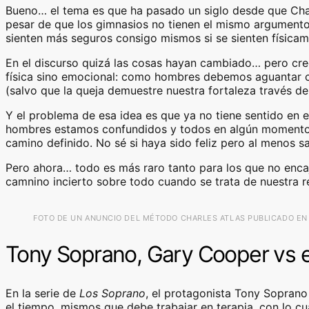
Bueno… el tema es que ha pasado un siglo desde que Char
pesar de que los gimnasios no tienen el mismo argumento
sienten más seguros consigo mismos si se sienten física
En el discurso quizá las cosas hayan cambiado… pero creo
física sino emocional: como hombres debemos aguantar c
(salvo que la queja demuestre nuestra fortaleza través de
Y el problema de esa idea es que ya no tiene sentido en
hombres estamos confundidos y todos en algún momento
camino definido. No sé si haya sido feliz pero al menos sa
Pero ahora… todo es más raro tanto para los que no enca
camnino incierto sobre todo cuando se trata de nuestra re
FOTO DE UN ANUNCIO DEL MÉTODO CHARLES ATLAS PUBLICADO EN 
Tony Soprano, Gary Cooper vs e
En la serie de
Los Soprano
, el protagonista Tony Sopran
el tiempo, mismos que debe trabajar en terapia, con lo c