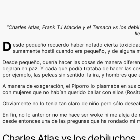
“Charles Atlas, Frank TJ Mackie y el Temach vs los deb
ll
D
esde pequeño recuerdo haber notado cierta toxicida
sumamente hostil cuando era pequeño, y de alguna m
Desde pequeño, quería hacer las cosas de manera diferent
dejaran en paz. Y cada que podía trataba de hacer las co
por ejemplo, las peleas sin sentido, la ira, y hombres qu
A manera de exageración, el Piporro lo plasmaba en sus
con mujeres que no habían querido bailar con ellos (Rosit
Obviamente no lo tenia tan claro de niño pero sólo desea
En fin, no lo anterior no me hace ser woke ni me aleja d
desde entonces una de las pregunas que ha rondado mi 
Charles Atlas vs los debiluchos