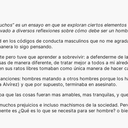
iluchos” es un ensayo en que se exploran ciertos elementos
evado a diversos reflexiones sobre cómo debe ser un homb
d en los códigos de conducta masculinos que no me agrad
anera lo sigo pensando.
e pero tuve que aprender a sobrevivir: a defenderme de las
sas de manera diferente, de tratar mejor a todos a mi alr
e en sus ratos libres tomaban como única manera de hacer cat
 canciones: hombres matando a otros hombres porque los h
a Alvírez) y que por supuesto, terminaba en asesinato.
ba que las cosas fueran mas amables, mas tranquilas, y qu
e muchos prejuicios e incluso machismos de la sociedad. Pe
mente es ¿Qué es lo que se necesita para ser hombre? o 