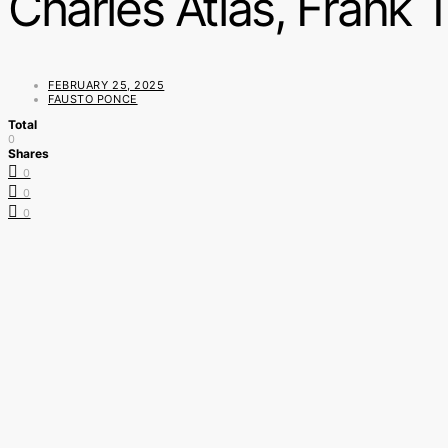
Charles Atlas, Frank 
FEBRUARY 25, 2025
FAUSTO PONCE
Total
0
Shares
0
0
0