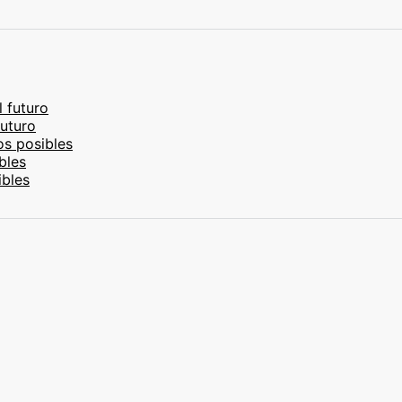
l futuro
futuro
os posibles
bles
ibles