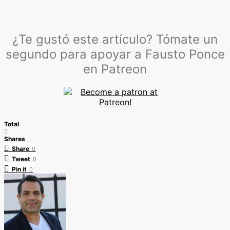
¿Te gustó este artículo? Tómate un
segundo para apoyar a Fausto Ponce
en Patreon
Total
0
Shares
Share
0
Tweet
0
Pin it
0