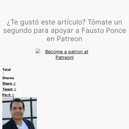
¿Te gustó este artículo? Tómate un
segundo para apoyar a Fausto Ponce
en Patreon
Total
0
Shares
Share
0
Tweet
0
Pin it
0