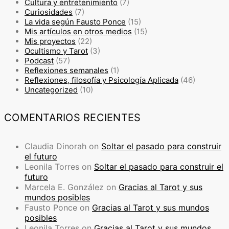
Cultura y entretenimiento
(7)
Curiosidades
(7)
La vida según Fausto Ponce
(15)
Mis artículos en otros medios
(15)
Mis proyectos
(22)
Ocultismo y Tarot
(3)
Podcast
(57)
Reflexiones semanales
(1)
Reflexiones, filosofía y Psicología Aplicada
(46)
Uncategorized
(10)
COMENTARIOS RECIENTES
Claudia Dinorah
on
Soltar el pasado para construir
el futuro
Leonila Torres
on
Soltar el pasado para construir el
futuro
Marcela E. González
on
Gracias al Tarot y sus
mundos posibles
Fausto Ponce
on
Gracias al Tarot y sus mundos
posibles
Leonila Torres
on
Gracias al Tarot y sus mundos