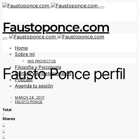
Faustoponce.com
Home
Sobre mí
MIS PROYECTOS
Filosofía y Psicología
Fausto Ponce perfil
Cultura y entretenimiento
Podcast
Agenda tu sesión
MARCH 28, 2017
FAUSTO PONCE
Total
0
Shares
0
0
0