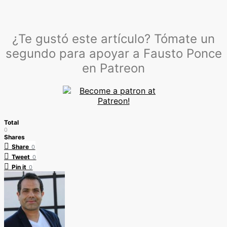
¿Te gustó este artículo? Tómate un
segundo para apoyar a Fausto Ponce
en Patreon
Total
0
Shares
Share
0
Tweet
0
Pin it
0