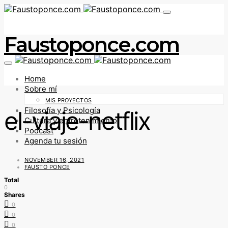
Faustoponce.com
Home
Sobre mí
MIS PROYECTOS
Filosofía y Psicología
el-viaje-netflix
Cultura y entretenimiento
Podcast
Agenda tu sesión
NOVEMBER 16, 2021
FAUSTO PONCE
Total
0
Shares
0
0
0