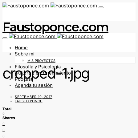
Faustoponce.com
Home
Sobre mí
MIS PROYECTOS
Filosofía y Psicología
cropped-1.jpg
Cultura y entretenimiento
Podcast
Agenda tu sesión
SEPTEMBER 10, 2017
FAUSTO PONCE
Total
0
Shares
0
0
0