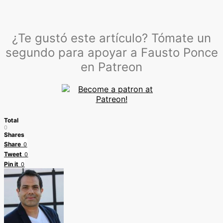
¿Te gustó este artículo? Tómate un
segundo para apoyar a Fausto Ponce
en Patreon
Total
0
Shares
Share
0
Tweet
0
Pin it
0