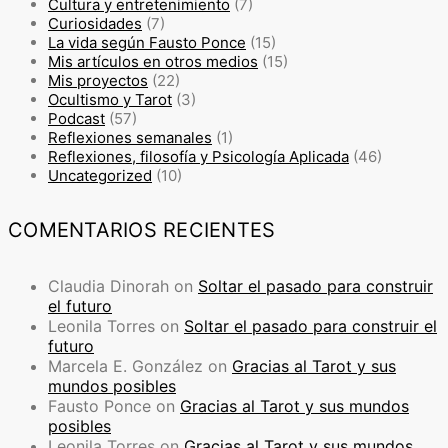
Cultura y entretenimiento
(7)
Curiosidades
(7)
La vida según Fausto Ponce
(15)
Mis artículos en otros medios
(15)
Mis proyectos
(22)
Ocultismo y Tarot
(3)
Podcast
(57)
Reflexiones semanales
(1)
Reflexiones, filosofía y Psicología Aplicada
(46)
Uncategorized
(10)
COMENTARIOS RECIENTES
Claudia Dinorah
on
Soltar el pasado para construir
el futuro
Leonila Torres
on
Soltar el pasado para construir el
futuro
Marcela E. González
on
Gracias al Tarot y sus
mundos posibles
Fausto Ponce
on
Gracias al Tarot y sus mundos
posibles
Leonila Torres
on
Gracias al Tarot y sus mundos