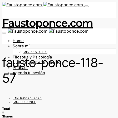
Faustoponce.com
Home
Sobre mí
MIS PROYECTOS
Filosofía y Psicología
fausto-ponce-118-
Cultura y entretenimiento
Podcast
57
Agenda tu sesión
JANUARY 26, 2025
FAUSTO PONCE
Total
0
Shares