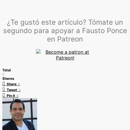
¿Te gustó este artículo? Tómate un
segundo para apoyar a Fausto Ponce
en Patreon
Total
0
Shares
Share
0
Tweet
0
Pin it
0