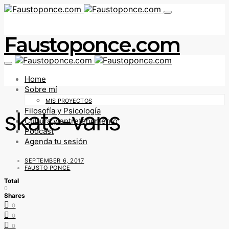
Faustoponce.com
Home
Sobre mí
MIS PROYECTOS
Filosofía y Psicología
skate-vans
Cultura y entretenimiento
Podcast
Agenda tu sesión
SEPTEMBER 6, 2017
FAUSTO PONCE
Total
0
Shares
0
0
0