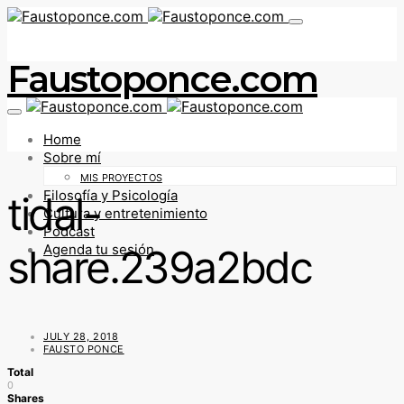
Faustoponce.com
Home
Sobre mí
MIS PROYECTOS
Filosofía y Psicología
tidal-
Cultura y entretenimiento
Podcast
share.239a2bdc
Agenda tu sesión
JULY 28, 2018
FAUSTO PONCE
Total
0
Shares