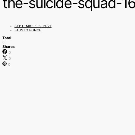
the-suicide-squad-
SEPTEMBER 16, 2021
FAUSTO PONCE
Total
0
Shares
0
0
0