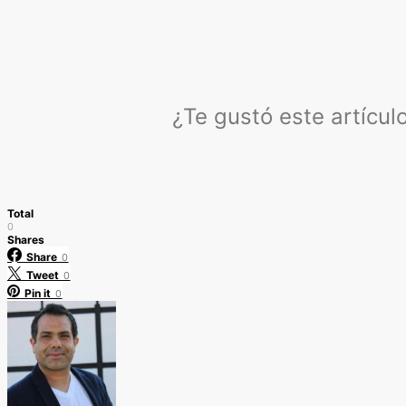
¿Te gustó este artícu
Total
0
Shares
Share
0
Tweet
0
Pin it
0