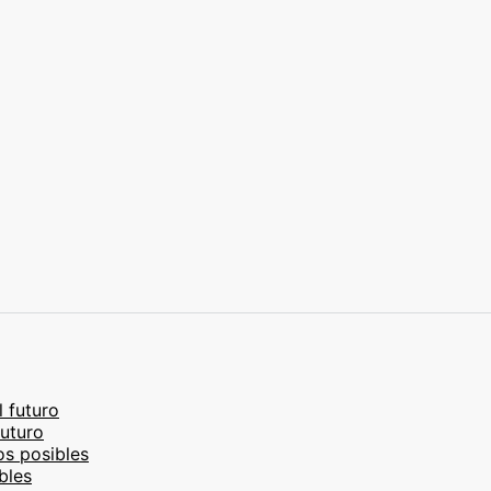
l futuro
futuro
os posibles
bles