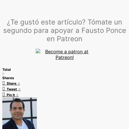
¿Te gustó este artículo? Tómate un
segundo para apoyar a Fausto Ponce
en Patreon
Total
0
Shares
Share
0
Tweet
0
Pin it
0