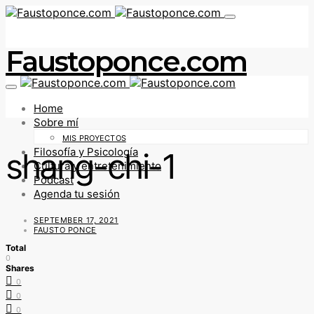
Faustoponce.com
Home
Sobre mí
MIS PROYECTOS
Filosofía y Psicología
shang-chi-1
Cultura y entretenimiento
Podcast
Agenda tu sesión
SEPTEMBER 17, 2021
FAUSTO PONCE
Total
0
Shares
0
0
0