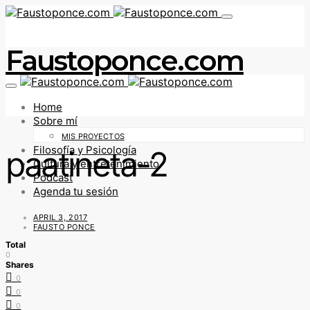
Faustoponce.com
Home
Sobre mí
MIS PROYECTOS
Filosofía y Psicología
paatineta-2
Cultura y entretenimiento
Podcast
Agenda tu sesión
APRIL 3, 2017
FAUSTO PONCE
Total
0
Shares
0
0
0