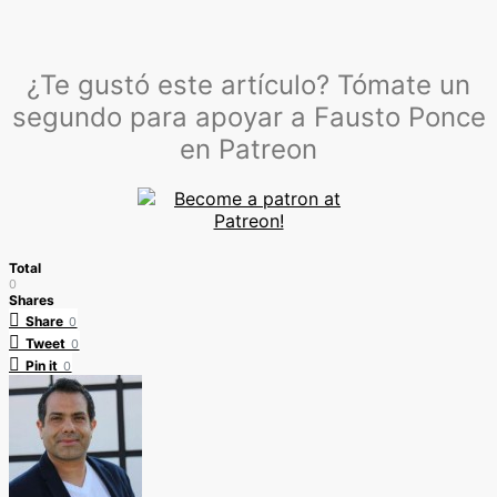
¿Te gustó este artículo? Tómate un
segundo para apoyar a Fausto Ponce
en Patreon
Total
0
Shares
Share
0
Tweet
0
Pin it
0