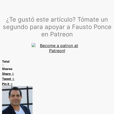
¿Te gustó este artículo? Tómate un
segundo para apoyar a Fausto Ponce
en Patreon
Total
0
Shares
Share
0
Tweet
0
Pin it
0