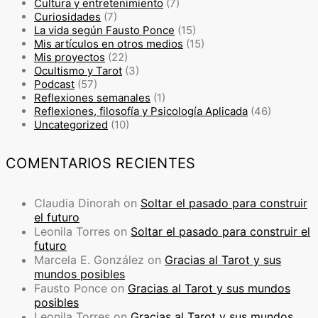
Cultura y entretenimiento
(7)
Curiosidades
(7)
La vida según Fausto Ponce
(15)
Mis artículos en otros medios
(15)
Mis proyectos
(22)
Ocultismo y Tarot
(3)
Podcast
(57)
Reflexiones semanales
(1)
Reflexiones, filosofía y Psicología Aplicada
(46)
Uncategorized
(10)
COMENTARIOS RECIENTES
Claudia Dinorah
on
Soltar el pasado para construir
el futuro
Leonila Torres
on
Soltar el pasado para construir el
futuro
Marcela E. González
on
Gracias al Tarot y sus
mundos posibles
Fausto Ponce
on
Gracias al Tarot y sus mundos
posibles
Leonila Torres
on
Gracias al Tarot y sus mundos