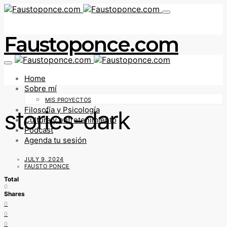
Faustoponce.com
Home
Sobre mí
MIS PROYECTOS
Filosofía y Psicología
stories-dark
Cultura y entretenimiento
Podcast
Agenda tu sesión
JULY 9, 2024
FAUSTO PONCE
Total
0
Shares
0
0
0