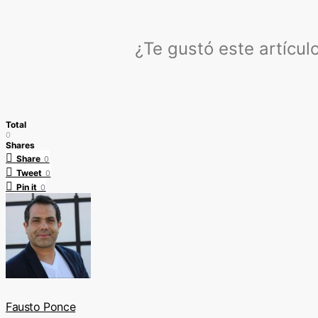
¿Te gustó este artícu
Total
0
Shares
Share
0
Tweet
0
Pin it
0
Fausto Ponce