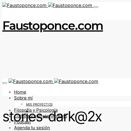
Faustoponce.com
Home
Sobre mí
MIS PROYECTOS
Filosofía y Psicología
stories-dark@2x
Cultura y entretenimiento
Podcast
Agenda tu sesión