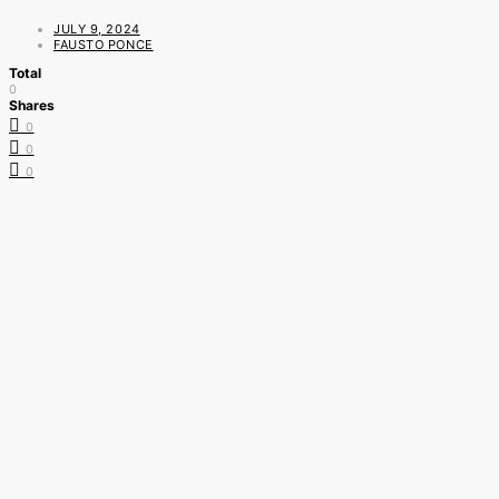
JULY 9, 2024
FAUSTO PONCE
Total
0
Shares
0
0
0