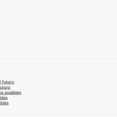
l futuro
futuro
os posibles
bles
ibles